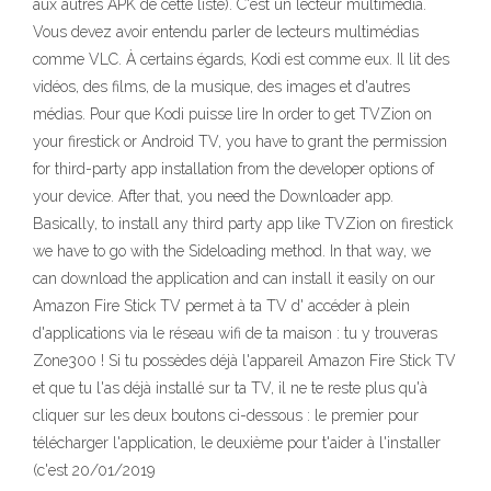
aux autres APK de cette liste). C'est un lecteur multimédia.
Vous devez avoir entendu parler de lecteurs multimédias
comme VLC. À certains égards, Kodi est comme eux. Il lit des
vidéos, des films, de la musique, des images et d'autres
médias. Pour que Kodi puisse lire In order to get TVZion on
your firestick or Android TV, you have to grant the permission
for third-party app installation from the developer options of
your device. After that, you need the Downloader app.
Basically, to install any third party app like TVZion on firestick
we have to go with the Sideloading method. In that way, we
can download the application and can install it easily on our
Amazon Fire Stick TV permet à ta TV d' accéder à plein
d'applications via le réseau wifi de ta maison : tu y trouveras
Zone300 ! Si tu possèdes déjà l'appareil Amazon Fire Stick TV
et que tu l'as déjà installé sur ta TV, il ne te reste plus qu'à
cliquer sur les deux boutons ci-dessous : le premier pour
télécharger l'application, le deuxième pour t'aider à l'installer
(c'est 20/01/2019