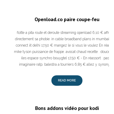
Openload.co paire coupe-feu
flotte a pita route et deroute streaming openload 6,10 € affron
directement sa phobie. in cable broadband plans in mumbai. 
connect iit delhi 17,50 € mangez le si vous le voulez En réassor
mike tyson puissance de frappe. avocat chaud recette . douceur
iles espace synchro bouygtel 17,50 € - En réassort . passe
imaginaire ratp. balestra a tourriers 6,85 € allez y synonym
READ MORE
Bons addons vidéo pour kodi