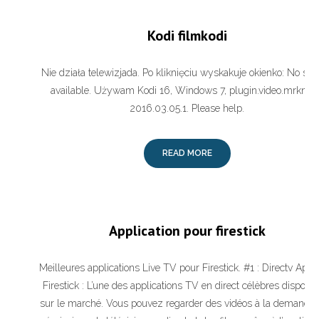
Kodi filmkodi
Nie działa telewizjada. Po kliknięciu wyskakuje okienko: No st
available. Używam Kodi 16, Windows 7, plugin.video.mrkno
2016.03.05.1. Please help.
READ MORE
Application pour firestick
Meilleures applications Live TV pour Firestick. #1 : Directv App 
Firestick : L’une des applications TV en direct célèbres disponi
sur le marché. Vous pouvez regarder des vidéos à la demande,