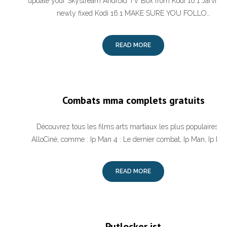
update your Skystream Android TV Box from Kodi 16.1 Jarvis to
newly fixed Kodi 16.1 MAKE SURE YOU FOLLO…
READ MORE
Combats mma complets gratuits
Découvrez tous les films arts martiaux les plus populaires s
AlloCiné, comme : Ip Man 4 : Le dernier combat, Ip Man, Ip Ma
READ MORE
Putlocker ist