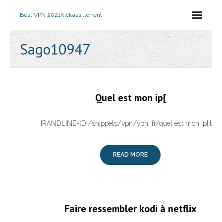
Best VPN 2021
Kickass .torrent
Sago10947
Quel est mon ip[
[RANDLINE-(D:/snippets/vpn/vpn_fr/quel est mon ip[.txt)]
READ MORE
Faire ressembler kodi à netflix