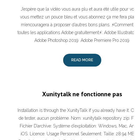
J’espère que la vidéo vous aura plu et aura été utile pour vous,
vous mettez un pouce bleu et vous abonnez ça me fera plaisir
m’encouragera à proposer d’autres bons plans. ⚡Comment avo
toutes les applications Adobe gratuitement⚡: Adobe Illustrator 20
Adobe Photoshop 2019 ️ Adobe Premiere Pro 2019 ️
READ MORE
Xunitytalk ne fonctionne pas
Installation is through the XunityTalk if you already have it. On v
de tester, aucun problème. Nom: xunitytalk repository zip: Form
Fichier D’archive: Système d’exploitation: Windows, Mac, Andro
iOS: Licence: Usage Personnel Seulement: Taille: 28.94 MByte