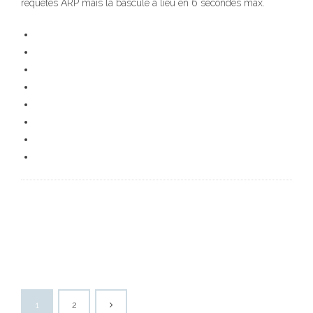
requêtes ARP mais la bascule a lieu en 6 secondes max.
1
2